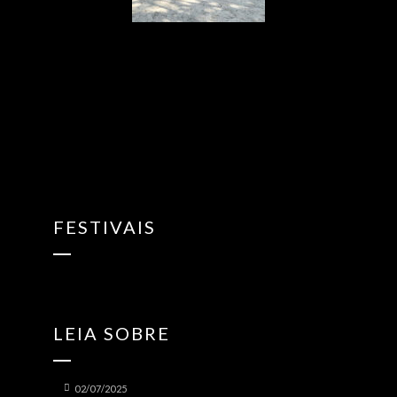
{“ARInfo”:
{“IsUseAR”:false},”Version”:”1.0.0″,”MakeupInfo”:
{“IsUseMakeup”:false},”FaceliftInfo”:
{“IsChangeEyeLift”:false,”IsChangeFacelift”:false,”IsChangePo
{“SwitchMedicatedAcne”:false,”IsAIBeauty”:false,”IsBrightEyes”
{“AppName”:2},”FilterInfo”:{“IsUseFilter”:false}}
FESTIVAIS
LEIA SOBRE
02/07/2025