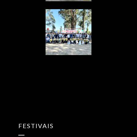
{“ARInfo”:
{“IsUseAR”:false},”Version”:”1.0.0″,”MakeupInfo”:
{“IsUseMakeup”:false},”FaceliftInfo”:
{“IsChangeEyeLift”:false,”IsChangeFacelift”:false,”IsChangePo
{“SwitchMedicatedAcne”:false,”IsAIBeauty”:false,”IsBrightEyes”
{“AppName”:2},”FilterInfo”:{“IsUseFilter”:false}}
FESTIVAIS