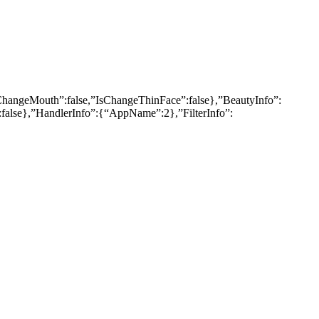
sChangeMouth”:false,”IsChangeThinFace”:false},”BeautyInfo”:
:false},”HandlerInfo”:{“AppName”:2},”FilterInfo”: