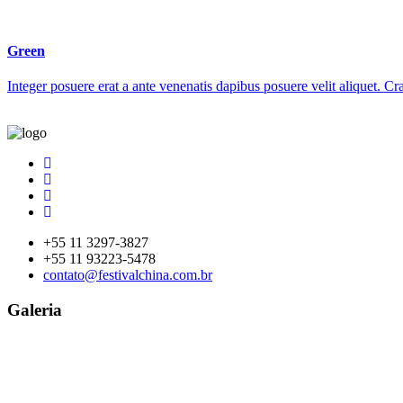
Green
Integer posuere erat a ante venenatis dapibus posuere velit aliquet. Cr
+55 11 3297-3827
+55 11 93223-5478
contato@festivalchina.com.br
Galeria