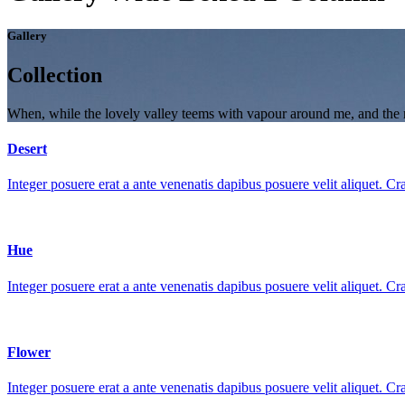
Gallery
Collection
When, while the lovely valley teems with vapour around me, and the me
Desert
Integer posuere erat a ante venenatis dapibus posuere velit aliquet. Cr
Hue
Integer posuere erat a ante venenatis dapibus posuere velit aliquet. Cr
Flower
Integer posuere erat a ante venenatis dapibus posuere velit aliquet. Cr