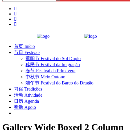
首页 Início
节日 Festivais
重阳节 Festival do Sol Duplo
移民节 Festival da Imigração
春节 Festival da Primavera
中秋节 Meio Outono
端午节 Festival do Barco do Dragão
习俗 Tradições
活动 Atividade
日历 Agenda
赞助 Apoio
Gallery Wide Boxed 2 Column