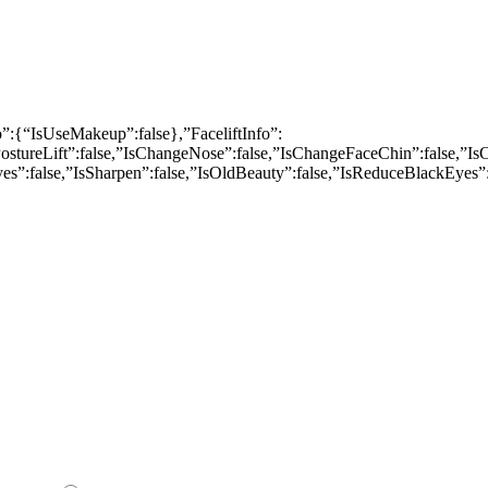
:{“IsUseMakeup”:false},”FaceliftInfo”:
PostureLift”:false,”IsChangeNose”:false,”IsChangeFaceChin”:false,”I
es”:false,”IsSharpen”:false,”IsOldBeauty”:false,”IsReduceBlackEyes”