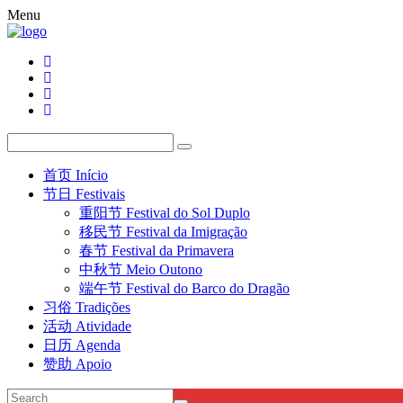
Menu
首页 Início
节日 Festivais
重阳节 Festival do Sol Duplo
移民节 Festival da Imigração
春节 Festival da Primavera
中秋节 Meio Outono
端午节 Festival do Barco do Dragão
习俗 Tradições
活动 Atividade
日历 Agenda
赞助 Apoio