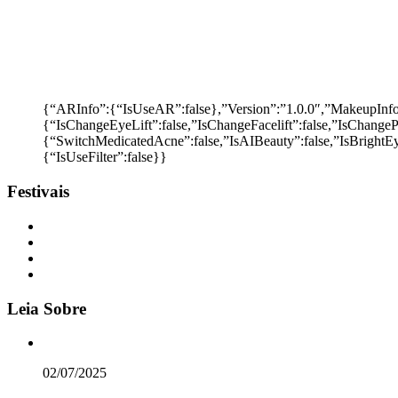
{“ARInfo”:{“IsUseAR”:false},”Version”:”1.0.0″,”MakeupInfo”
{“IsChangeEyeLift”:false,”IsChangeFacelift”:false,”IsChange
{“SwitchMedicatedAcne”:false,”IsAIBeauty”:false,”IsBrightEy
{“IsUseFilter”:false}}
Festivais
Leia Sobre
02/07/2025