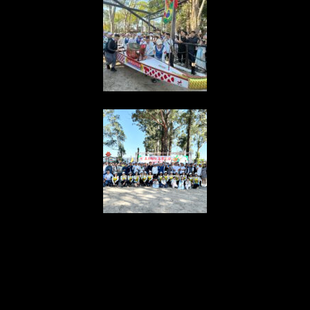
{“ARInfo”:
{“IsUseAR”:false},”Version”:”1.0.0″,”MakeupInfo”:
{“IsUseMakeup”:false},”FaceliftInfo”:
{“IsChangeEyeLift”:false,”IsChangeFacelift”:false,”IsChangePo
{“SwitchMedicatedAcne”:false,”IsAIBeauty”:false,”IsBrightEyes”
{“AppName”:2},”FilterInfo”:{“IsUseFilter”:false}}