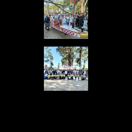
{“ARInfo”:
{“IsUseAR”:false},”Version”:”1.0.0″,”MakeupInfo”:
{“IsUseMakeup”:false},”FaceliftInfo”:
{“IsChangeEyeLift”:false,”IsChangeFacelift”:false,”IsChangePo
{“SwitchMedicatedAcne”:false,”IsAIBeauty”:false,”IsBrightEyes”
{“AppName”:2},”FilterInfo”:{“IsUseFilter”:false}}