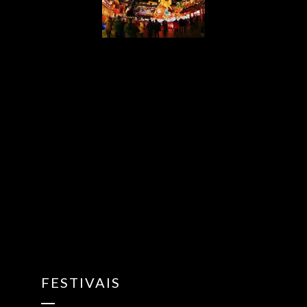
{“ARInfo”:
{“IsUseAR”:false},”Version”:”1.0.0″,”MakeupInfo”:
{“IsUseMakeup”:false},”FaceliftInfo”:
{“IsChangeEyeLift”:false,”IsChangeFacelift”:false,”IsChangePo
{“SwitchMedicatedAcne”:false,”IsAIBeauty”:false,”IsBrightEyes”
{“AppName”:2},”FilterInfo”:{“IsUseFilter”:false}}
FESTIVAIS