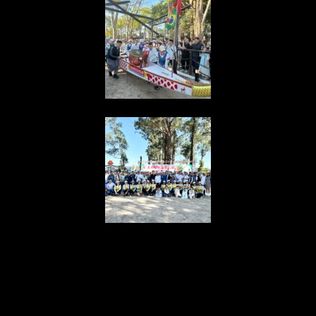
{“ARInfo”:
{“IsUseAR”:false},”Version”:”1.0.0″,”MakeupInfo”:
{“IsUseMakeup”:false},”FaceliftInfo”:
{“IsChangeEyeLift”:false,”IsChangeFacelift”:false,”IsChangePo
{“SwitchMedicatedAcne”:false,”IsAIBeauty”:false,”IsBrightEyes”
{“AppName”:2},”FilterInfo”:{“IsUseFilter”:false}}