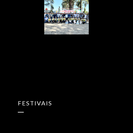
{“ARInfo”:
{“IsUseAR”:false},”Version”:”1.0.0″,”MakeupInfo”:
{“IsUseMakeup”:false},”FaceliftInfo”:
{“IsChangeEyeLift”:false,”IsChangeFacelift”:false,”IsChangePo
{“SwitchMedicatedAcne”:false,”IsAIBeauty”:false,”IsBrightEyes”
{“AppName”:2},”FilterInfo”:{“IsUseFilter”:false}}
FESTIVAIS